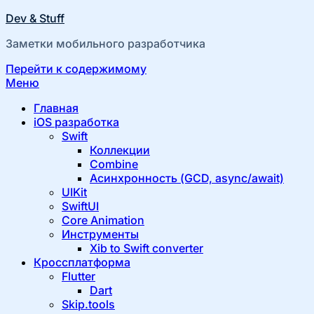
Dev & Stuff
Заметки мобильного разработчика
Перейти к содержимому
Меню
Главная
iOS разработка
Swift
Коллекции
Combine
Асинхронность (GCD, async/await)
UIKit
SwiftUI
Core Animation
Инструменты
Xib to Swift converter
Кроссплатформа
Flutter
Dart
Skip.tools