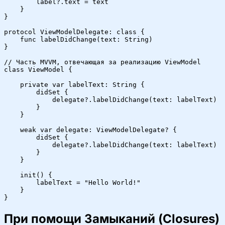
        label?.text = text

    }

}

protocol ViewModelDelegate: class {

    func labelDidChange(text: String)

}

// Часть MVVM, отвечающая за реализацию ViewModel

class ViewModel {

    private var labelText: String {

        didSet {

            delegate?.labelDidChange(text: labelText)

        }

    }

    weak var delegate: ViewModelDelegate? {

        didSet {

            delegate?.labelDidChange(text: labelText)

        }

    }

    init() {

        labelText = "Hello World!"

    }

}
При помощи Замыканий (Closures)