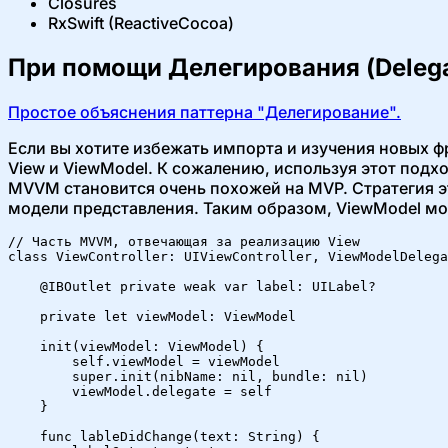
Closures
RxSwift (ReactiveCocoa)
При помощи Делегирования (Delega
Простое объяснения паттерна "Делегирование".
Если вы хотите избежать импорта и изучения новых ф
View и ViewModel. К сожалению, используя этот подхо
MVVM становится очень похожей на MVP. Стратегия эт
модели представления. Таким образом, ViewModel мож
// Часть MVVM, отвечающая за реализацию View

class ViewController: UIViewController, ViewModelDelega
    @IBOutlet private weak var label: UILabel?

    private let viewModel: ViewModel

    init(viewModel: ViewModel) {

        self.viewModel = viewModel

        super.init(nibName: nil, bundle: nil)

        viewModel.delegate = self

    }

    func lableDidChange(text: String) {
