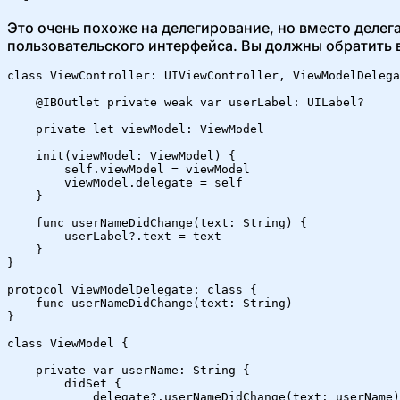
Это очень похоже на делегирование, но вместо делег
пользовательского интерфейса. Вы должны обратить в
class ViewController: UIViewController, ViewModelDelega
    @IBOutlet private weak var userLabel: UILabel?

    private let viewModel: ViewModel

    init(viewModel: ViewModel) {

        self.viewModel = viewModel

        viewModel.delegate = self

    }

    func userNameDidChange(text: String) {

        userLabel?.text = text

    }

}

protocol ViewModelDelegate: class {

    func userNameDidChange(text: String)

}

class ViewModel {

    private var userName: String {

        didSet {

            delegate?.userNameDidChange(text: userName)
