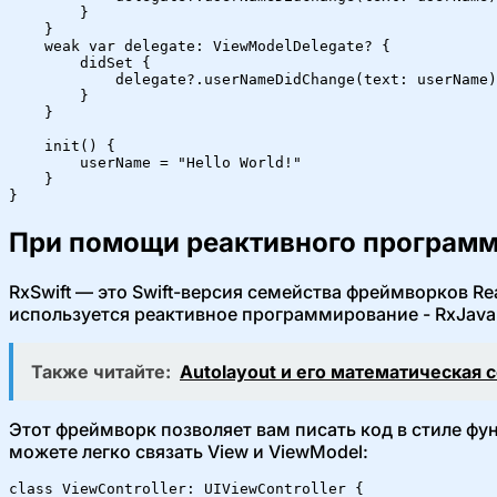
        }

    }

    weak var delegate: ViewModelDelegate? {

        didSet {

            delegate?.userNameDidChange(text: userName)

        }

    }

    init() {

        userName = "Hello World!"

    }

}
При помощи реактивного программи
RxSwift — это Swift-версия семейства фреймворков R
используется реактивное программирование - RxJava, R
Также читайте:
Autolayout и его математическая
Этот фреймворк позволяет вам писать код в стиле фу
можете легко связать View и ViewModel:
class ViewController: UIViewController {
