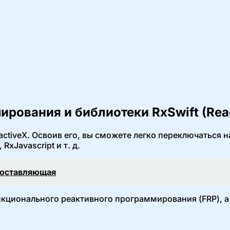
рования и библиотеки RxSwift (Rea
eactiveX. Освоив его, вы сможете легко переключаться
xJavascript и т. д.
 составляющая
нкционального реактивного программирования (FRP), 