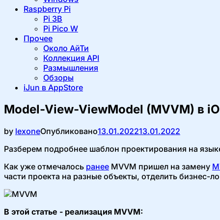
Raspberry Pi
Pi 3B
Pi Pico W
Прочее
Около АйТи
Коллекция API
Размышления
Обзоры
iJun в AppStore
Model-View-ViewModel (MVVM) в iO
by
lexone
Опубликовано
13.01.2022
13.01.2022
Разберем подробнее шаблон проектирования на языке 
Как уже отмечалось
ранее
MVVM пришел на замену
M
части проекта на разные объекты, отделить бизнес-л
В этой статье - реализация MVVM: