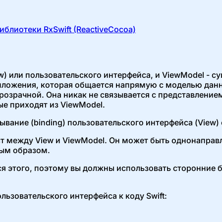
лиотеки RxSwift (ReactiveCocoa)
w) или пользовательского интерфейса, и ViewModel - с
ложения, которая общается напрямую с моделью данных
озрачной. Она никак не связывается с представлением
ые приходят из ViewModel.
ние (binding) пользовательского интерфейса (View) с
т между View и ViewModel. Он может быть однонаправ
ым образом.
ься этого, поэтому вы должны использовать сторонние
ьзовательского интерфейса к коду Swift: