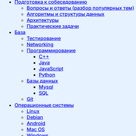
Подготовка к собеседованию
Вопросы и ответы (разбор популярных тем)
Алгоритмы и структуры данных
Архитектуры
Практические задачи
База
Тестирование
Networking
Программирование
C++
Java
JavaScript
Python
Базы данных
Mysql
SQL
Git
Операционные системы
Linux
Debian
Android
Mac OS
Windows