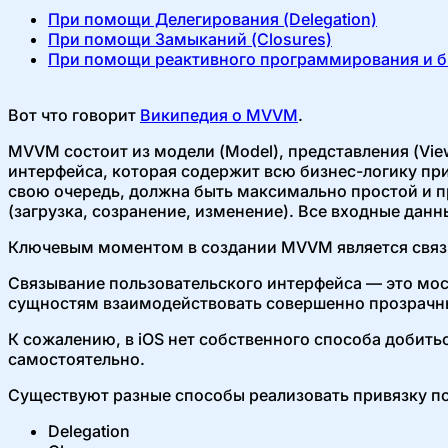
При помощи Делегирования (Delegation)
При помощи Замыканий (Closures)
При помощи реактивного программирования и биб
Вот что говорит
Википедия о MVVM
.
MVVM состоит из модели (Model), представления (Vie
интерфейса, которая содержит всю бизнес-логику при
свою очередь, должна быть максимально простой и пр
(загрузка, созранение, изменение). Все входные данн
Ключевым моментом в создании MVVM является связыва
Связывание пользовательского интерфейса — это мос
сущностям взаимодействовать совершенно прозрачн
К сожалению, в iOS нет собственного способа добит
самостоятельно.
Существуют разные способы реализовать привязку пол
Delegation