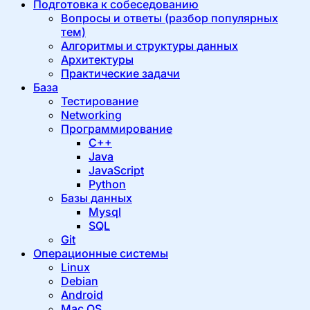
Подготовка к собеседованию
Вопросы и ответы (разбор популярных
тем)
Алгоритмы и структуры данных
Архитектуры
Практические задачи
База
Тестирование
Networking
Программирование
C++
Java
JavaScript
Python
Базы данных
Mysql
SQL
Git
Операционные системы
Linux
Debian
Android
Mac OS