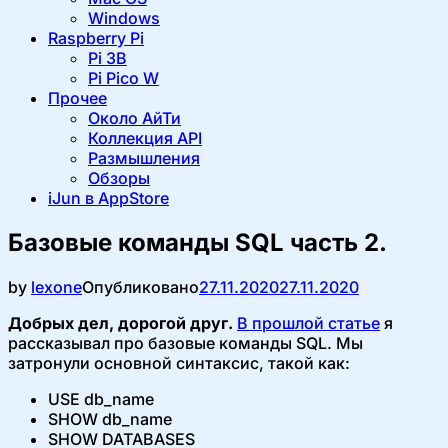
Windows
Raspberry Pi
Pi 3B
Pi Pico W
Прочее
Около АйТи
Коллекция API
Размышления
Обзоры
iJun в AppStore
Базовые команды SQL часть 2.
by
lexone
Опубликовано
27.11.2020
27.11.2020
Добрых дел, дорогой друг.
В прошлой статье
я
рассказывал про базовые команды SQL. Мы
затронули основной синтаксис, такой как:
USE db_name
SHOW db_name
SHOW DATABASES