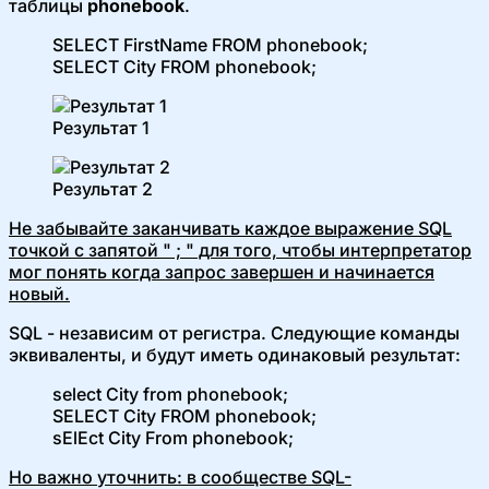
таблицы
phonebook
.
SELECT FirstName FROM phonebook;
SELECT City FROM phonebook;
Результат 1
Результат 2
Не забывайте заканчивать каждое выражение SQL
точкой с запятой " ; " для того, чтобы интерпретатор
мог понять когда запрос завершен и начинается
новый.
SQL - независим от регистра. Следующие команды
эквиваленты, и будут иметь одинаковый результат:
select City from phonebook;
SELECT City FROM phonebook;
sElEct City From phonebook;
Но важно уточнить: в сообществе SQL-