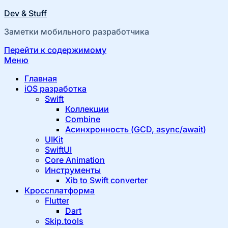
Dev & Stuff
Заметки мобильного разработчика
Перейти к содержимому
Меню
Главная
iOS разработка
Swift
Коллекции
Combine
Асинхронность (GCD, async/await)
UIKit
SwiftUI
Core Animation
Инструменты
Xib to Swift converter
Кроссплатформа
Flutter
Dart
Skip.tools