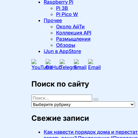
Raspberry Pi
Pi 3B
Pi Pico W
Прочее
Около АйТи
Коллекция API
Размышления
Обзоры
iJun в AppStore
Поиск по сайту
Поиск
Найти
Рубрики
Свежие записи
Как навести порядок дома и перестат
терять вещи? Приложение “Порядоче