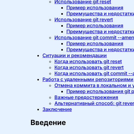
Использование git reset
Пример использования
Преимущества и недостатк
Использование git revert
Пример использования
Преимущества и недостатк
Использование git commit --ame
Пример использования
Преимущества и недостатк
Ситуации и рекомендации
Когда использовать git reset
Когда использовать git revert
Когда использовать git commit -
Работа с удаленными репозиториями
Отмена коммита в локальном и 
Пример использования git p
Важные предостережения
Альтернативный способ: git rever
Заключение
Введение