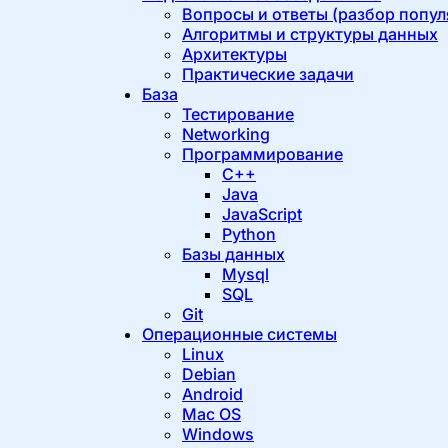
Вопросы и ответы (разбор попул
Алгоритмы и структуры данных
Архитектуры
Практические задачи
База
Тестирование
Networking
Программирование
C++
Java
JavaScript
Python
Базы данных
Mysql
SQL
Git
Операционные системы
Linux
Debian
Android
Mac OS
Windows