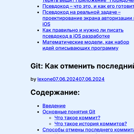
Псевдокод – что это, и как его готови
Псевдокод на реальной задаче –
проектирование экрана авторизации 
iOS
Как правильно и нужно ли писать
псевдокод в iOS разработке
Математические модели, как набор
идей описывающих программу
Git: Как отменить последн
Опубликовано
by
lexone
07.06.2024
07.06.2024
Содержание:
Введение
Основные понятия Git
Что такое коммит?
Что такое история коммитов?
Способы отмены последнего коммит