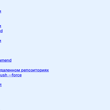
и
и
nd
и
-amend
удаленном репозиториях
ush --force
t