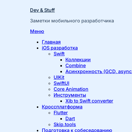
Dev & Stuff
Заметки мобильного разработчика
Перейти
Меню
к
Главная
содержимому
iOS разработка
Swift
Коллекции
Combine
Асинхронность (GCD, async/
UIKit
SwiftUI
Core Animation
Инструменты
Xib to Swift converter
Кроссплатформа
Flutter
Dart
Skip.tools
Подготовка к собеседованию