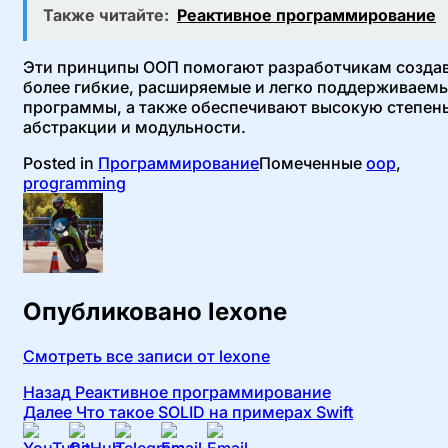
Также читайте:
Реактивное программирование
Эти принципы ООП помогают разработчикам созда
более гибкие, расширяемые и легко поддерживаем
программы, а также обеспечивают высокую степен
абстракции и модульности.
Posted in
Программирование
Помеченные
oop
,
programming
Опубликовано
lexone
Смотреть все записи от lexone
Навигация
Назад
Реактивное программирование
Далее
Что такое SOLID на примерах Swift
по