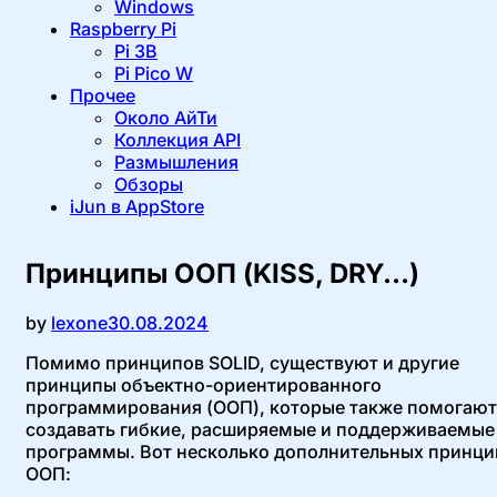
Windows
Raspberry Pi
Pi 3B
Pi Pico W
Прочее
Около АйТи
Коллекция API
Размышления
Обзоры
iJun в AppStore
Принципы ООП (KISS, DRY…)
Опубликовано
by
lexone
30.08.2024
Помимо принципов SOLID, существуют и другие
принципы объектно-ориентированного
программирования (ООП), которые также помогают
создавать гибкие, расширяемые и поддерживаемые
программы. Вот несколько дополнительных принци
ООП: