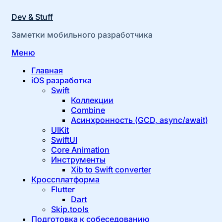
Dev & Stuff
Заметки мобильного разработчика
Перейти
Меню
к
Главная
содержимому
iOS разработка
Swift
Коллекции
Combine
Асинхронность (GCD, async/await)
UIKit
SwiftUI
Core Animation
Инструменты
Xib to Swift converter
Кроссплатформа
Flutter
Dart
Skip.tools
Подготовка к собеседованию