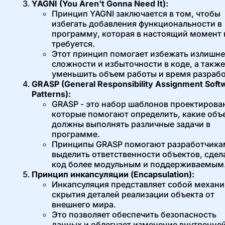
YAGNI (You Aren't Gonna Need It):
Принцип YAGNI заключается в том, чтобы
избегать добавления функциональности в
программу, которая в настоящий момент 
требуется.
Этот принцип помогает избежать излишн
сложности и избыточности в коде, а также
уменьшить объем работы и время разрабо
GRASP (General Responsibility Assignment Soft
Patterns):
GRASP - это набор шаблонов проектирова
которые помогают определить, какие объ
должны выполнять различные задачи в
программе.
Принципы GRASP помогают разработчика
выделить ответственности объектов, сдел
код более модульным и поддерживаемым
Принцип инкапсуляции (Encapsulation):
Инкапсуляция представляет собой механ
скрытия деталей реализации объекта от
внешнего мира.
Это позволяет обеспечить безопасность
данных и облегчает изменение внутренне