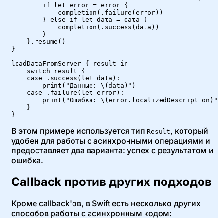
        if let error = error {

            completion(.failure(error))

        } else if let data = data {

            completion(.success(data))

        }

    }.resume()

}

loadDataFromServer { result in

    switch result {

    case .success(let data):

        print("Данные: \(data)")

    case .failure(let error):

        print("Ошибка: \(error.localizedDescription)")
    }

}
В этом примере используется тип
, который
Result
удобен для работы с асинхронными операциями и
предоставляет два варианта: успех с результатом и
ошибка.
Callback против других подходов
Кроме callback'ов, в Swift есть несколько других
способов работы с асинхронным кодом: