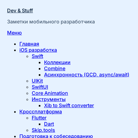
Dev & Stuff
Заметки мобильного разработчика
Перейти
Меню
к
Главная
содержимому
iOS разработка
Swift
Коллекции
Combine
Асинхронность (GCD, async/await)
UIKit
SwiftUI
Core Animation
Инструменты
Xib to Swift converter
Кроссплатформа
Flutter
Dart
Skip.tools
Подготовка к собеседованию