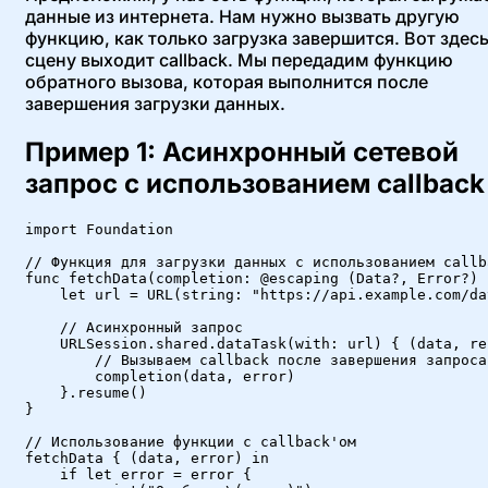
данные из интернета. Нам нужно вызвать другую
функцию, как только загрузка завершится. Вот здесь
сцену выходит callback. Мы передадим функцию
обратного вызова, которая выполнится после
завершения загрузки данных.
Пример 1: Асинхронный сетевой
запрос с использованием callback
import Foundation

// Функция для загрузки данных с использованием callba
func fetchData(completion: @escaping (Data?, Error?) 
    let url = URL(string: "https://api.example.com/dat
    // Асинхронный запрос

    URLSession.shared.dataTask(with: url) { (data, re
        // Вызываем callback после завершения запроса

        completion(data, error)

    }.resume()

}

// Использование функции с callback'ом

fetchData { (data, error) in

    if let error = error {
