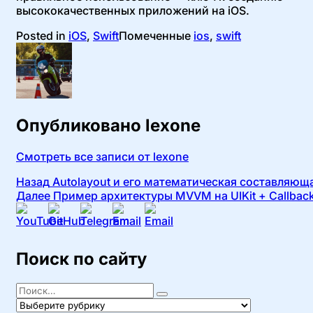
высококачественных приложений на iOS.
Posted in
iOS
,
Swift
Помеченные
ios
,
swift
Опубликовано
lexone
Смотреть все записи от lexone
Навигация
Назад
Autolayout и его математическая составляющ
Далее
Пример архитектуры MVVM на UIKit + Callbac
по
записям
Поиск по сайту
Поиск
Найти
Рубрики