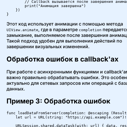
        // Callback вызывается после завершения анимац
        print("Анимация завершена")

    })

}
Этот код использует анимации с помощью метода
, где в параметре
передаетс
UIView.animate
completion
замыкание, выполняемое после завершения анимац
Такой подход удобен для выполнения действий по
завершении визуальных изменений.
Обработка ошибок в callback'ах
При работе с асинхронными функциями и callback'
важно правильно обрабатывать ошибки. Это особе
актуально для сетевых запросов или операций с ба
данных.
Пример 3: Обработка ошибок
func loadDataFromServer(completion: @escaping (Result
    let url = URL(string: "https://api.example.com")!

    URLSession.shared.dataTask(with: url) { data, res