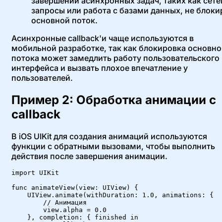
завершении асинхронных задач, таких как сет
запросы или работа с базами данных, не блоки
основной поток.
Асинхронные callback'и чаще используются в
мобильной разработке, так как блокировка основно
потока может замедлить работу пользовательского
интерфейса и вызвать плохое впечатление у
пользователей.
Пример 2: Обработка анимации с
callback
В iOS UIKit для создания анимаций используются
функции с обратными вызовами, чтобы выполнить
действия после завершения анимации.
import UIKit

func animateView(view: UIView) {

    UIView.animate(withDuration: 1.0, animations: {

        // Анимация

        view.alpha = 0.0

    }, completion: { finished in
