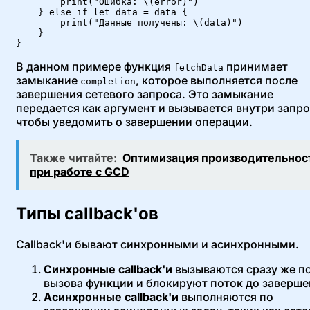
        print("Ошибка: \(error)")

    } else if let data = data {

        print("Данные получены: \(data)")

    }

}
В данном примере функция
принимает
fetchData
замыкание
, которое выполняется после
completion
завершения сетевого запроса. Это замыкание
передается как аргумент и вызывается внутри запро
чтобы уведомить о завершении операции.
Также читайте:
Оптимизация производительнос
при работе с GCD
Типы callback'ов
Callback'и бывают синхронными и асинхронными.
Синхронные callback'и
вызываются сразу же п
вызова функции и блокируют поток до заверше
Асинхронные callback'и
выполняются по