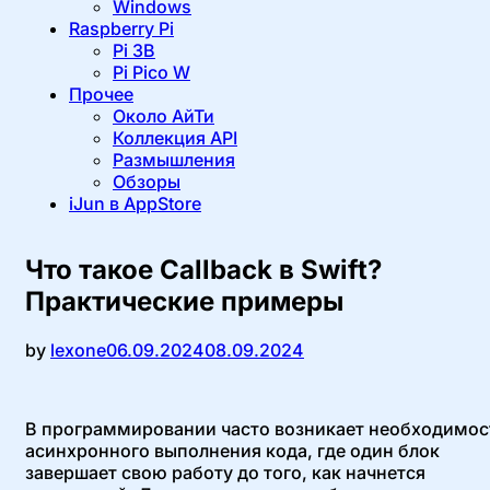
Windows
Raspberry Pi
Pi 3B
Pi Pico W
Прочее
Около АйТи
Коллекция API
Размышления
Обзоры
iJun в AppStore
Что такое Callback в Swift?
Практические примеры
Опубликовано
by
lexone
06.09.2024
08.09.2024
В программировании часто возникает необходимос
асинхронного выполнения кода, где один блок
завершает свою работу до того, как начнется