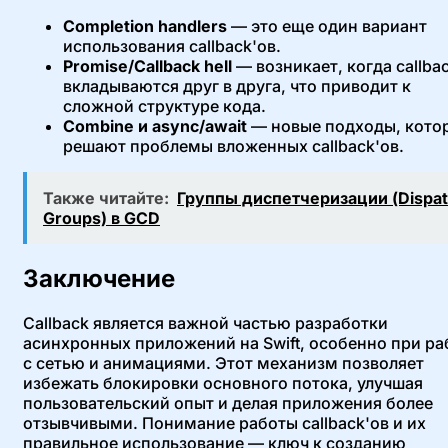
Completion handlers
— это еще один вариант
использования callback'ов.
Promise/Callback hell
— возникает, когда callba
вкладываются друг в друга, что приводит к
сложной структуре кода.
Combine и async/await
— новые подходы, кото
решают проблемы вложенных callback'ов.
Также читайте:
Группы диспетчеризации (Dispa
Groups) в GCD
Заключение
Callback является важной частью разработки
асинхронных приложений на Swift, особенно при ра
с сетью и анимациями. Этот механизм позволяет
избежать блокировки основного потока, улучшая
пользовательский опыт и делая приложения более
отзывчивыми. Понимание работы callback'ов и их
правильное использование — ключ к созданию