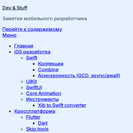
Dev & Stuff
Заметки мобильного разработчика
Перейти к содержимому
Меню
Главная
iOS разработка
Swift
Коллекции
Combine
Асинхронность (GCD, async/await)
UIKit
SwiftUI
Core Animation
Инструменты
Xib to Swift converter
Кроссплатформа
Flutter
Dart
Skip.tools