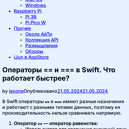
Windows
Raspberry Pi
Pi 3B
Pi Pico W
Прочее
Около АйТи
Коллекция API
Размышления
Обзоры
iJun в AppStore
Операторы == и === в Swift. Что
работает быстрее?
by
lexone
Опубликовано
21.05.2024
21.05.2024
В Swift операторы
и
имеют разные назначения
==
===
и работают с разными типами данных, поэтому их
производительность нельзя сравнивать напрямую.
Оператор
— оператор равенства:
==
Используется для сравнения значений двух