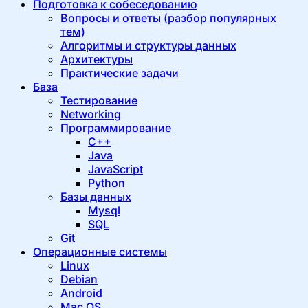
Подготовка к собеседованию
Вопросы и ответы (разбор популярных
тем)
Алгоритмы и структуры данных
Архитектуры
Практические задачи
База
Тестирование
Networking
Программирование
C++
Java
JavaScript
Python
Базы данных
Mysql
SQL
Git
Операционные системы
Linux
Debian
Android
Mac OS