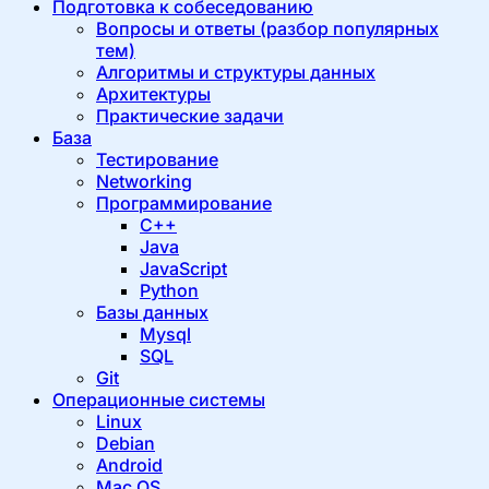
Подготовка к собеседованию
Вопросы и ответы (разбор популярных
тем)
Алгоритмы и структуры данных
Архитектуры
Практические задачи
База
Тестирование
Networking
Программирование
C++
Java
JavaScript
Python
Базы данных
Mysql
SQL
Git
Операционные системы
Linux
Debian
Android
Mac OS