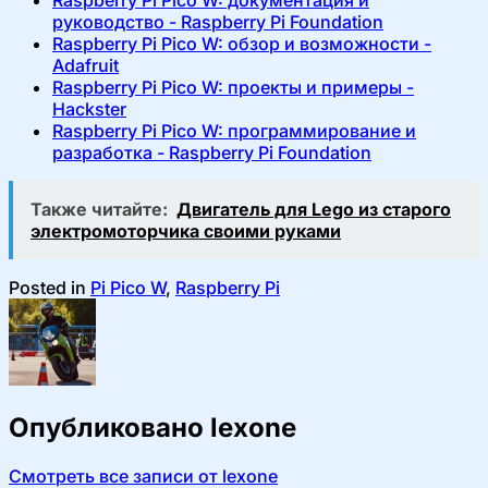
Raspberry Pi Pico W: документация и
руководство - Raspberry Pi Foundation
Raspberry Pi Pico W: обзор и возможности -
Adafruit
Raspberry Pi Pico W: проекты и примеры -
Hackster
Raspberry Pi Pico W: программирование и
разработка - Raspberry Pi Foundation
Также читайте:
Двигатель для Lego из старого
электромоторчика своими руками
Posted in
Pi Pico W
,
Raspberry Pi
Опубликовано
lexone
Смотреть все записи от lexone