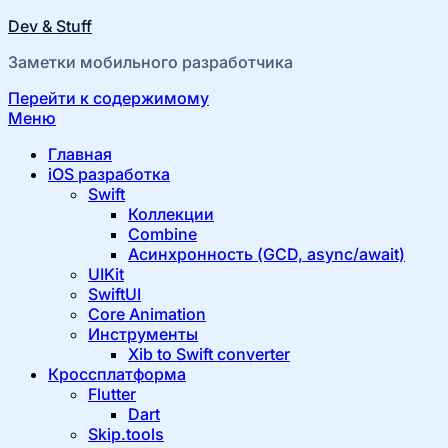
Dev & Stuff
Заметки мобильного разработчика
Перейти к содержимому
Меню
Главная
iOS разработка
Swift
Коллекции
Combine
Асинхронность (GCD, async/await)
UIKit
SwiftUI
Core Animation
Инструменты
Xib to Swift converter
Кроссплатформа
Flutter
Dart
Skip.tools