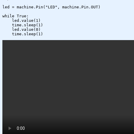
led = machine.Pin("LED", machine.Pin.OUT)

while True:

    led.value(1)

    time.sleep(1)

    led.value(0)

    time.sleep(1)