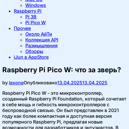
Windows
Raspberry Pi
Pi 3B
Pi Pico W
Прочее
Около АйТи
Коллекция API
Размышления
Обзоры
iJun в AppStore
Raspberry Pi Pico W: что за зверь?
by
lexone
Опубликовано
13.04.2025
13.04.2025
Raspberry Pi Pico W - это микроконтроллер,
созданный Raspberry Pi Foundation, который сочетает
в себе мощь и гибкость микроконтроллеров с
беспроводной связью. Он был представлен в 2021
году как более компактная и доступная версия
популярного Raspberry Pi, предлагая новые
возможности для разработчиков и энтузиастов. В