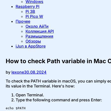
Windows
Raspberry Pi
Pi 3B
Pi Pico W
Прочее
Около АйТи
Коллекция API
Размышления
Обзоры
iJun в AppStore
How to check Path variable in Mac 
Опубликовано
by
lexone
30.08.2024
To check the PATH variable in macOS, you can simply e
its value in the Terminal. Here's how:
Open Terminal.
Type the following command and press Enter:
echo $PATH