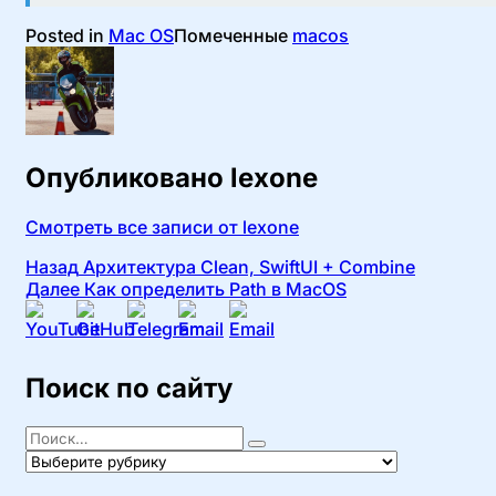
Posted in
Mac OS
Помеченные
macos
Опубликовано
lexone
Смотреть все записи от lexone
Навигация
Назад
Архитектура Clean, SwiftUI + Combine
Далее
Как определить Path в MacOS
по
записям
Поиск по сайту
Поиск
Найти
Рубрики