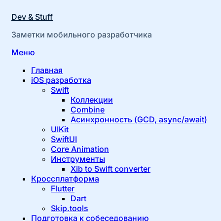
Dev & Stuff
Заметки мобильного разработчика
Перейти
Меню
к
Главная
содержимому
iOS разработка
Swift
Коллекции
Combine
Асинхронность (GCD, async/await)
UIKit
SwiftUI
Core Animation
Инструменты
Xib to Swift converter
Кроссплатформа
Flutter
Dart
Skip.tools
Подготовка к собеседованию