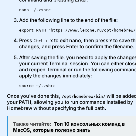
nano ~/.zshrc
Add the following line to the end of the file:
export PATH="https://www.lexone.ru/opt/homebrew/
Press
to exit nano, then press
to save t
Ctrl + X
Y
changes, and press Enter to confirm the filename.
After saving the file, you need to apply the change
your current Terminal session. You can either clos
and reopen Terminal or run the following command
apply the changes immediately:
source ~/.zshrc
Once you've done this,
will be added
/opt/homebrew/bin/
your PATH, allowing you to run commands installed by
Homebrew without specifying the full path.
Также читайте:
Топ 10 консольных команд в
MacOS, которые полезно знать